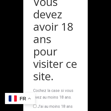
Vous
devez
avoir 18
ans
pour
© Champagne Laurent Etienne par
MaPi Web &
Marketing
|
Politique de données
|
Mentions légales
visiter ce
L'abus d'alcool est dangereux pour la santé à consommer
avec modération.
site.
Cochez la case si vous
avez au moins 18 ans.
FR
J'ai au moins 18 ans