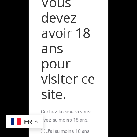
Vous
devez
avoir 18
ans
pour
© Champagne Laurent Etienne par
MaPi Web &
Marketing
|
Politique de données
|
Mentions légales
visiter ce
L'abus d'alcool est dangereux pour la santé à consommer
avec modération.
site.
Cochez la case si vous
avez au moins 18 ans.
FR
J'ai au moins 18 ans